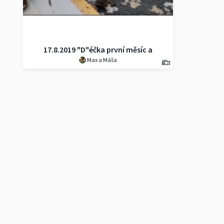
17.8.2019 "D"éčka první měsíc a
Max a Máša
návštěvy