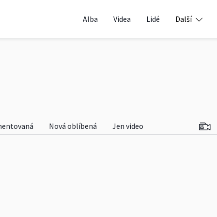
Alba
Videa
Lidé
Další
entovaná
Nová oblíbená
Jen video