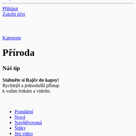
Přihlásit
Založit účet
Kategorie
Příroda
Náš tip
Stáhněte si Rajče do kapsy!
Rychlejší a jednodušší přístup
k vašim fotkám a videím.
Populární
Nová
Navštěvovaná
Štítky
Jen video