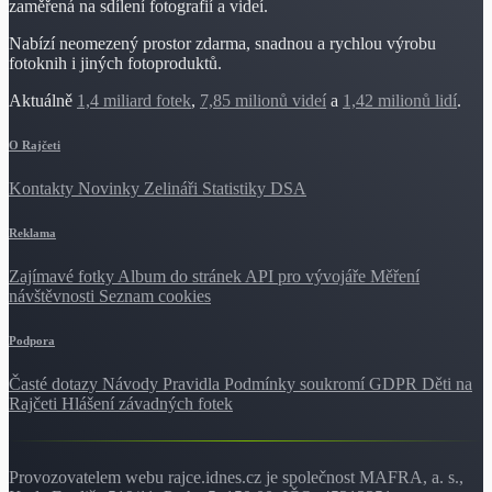
zaměřená na sdílení fotografií a videí.
Nabízí neomezený prostor zdarma, snadnou a rychlou výrobu
fotoknih i jiných fotoproduktů.
Aktuálně
1,4 miliard fotek
,
7,85 milionů videí
a
1,42 milionů lidí
.
O Rajčeti
Kontakty
Novinky
Zelináři
Statistiky DSA
Reklama
Zajímavé fotky
Album do stránek
API pro vývojáře
Měření
návštěvnosti
Seznam cookies
Podpora
Časté dotazy
Návody
Pravidla
Podmínky soukromí
GDPR
Děti na
Rajčeti
Hlášení závadných fotek
Provozovatelem webu rajce.idnes.cz je společnost MAFRA, a. s.,