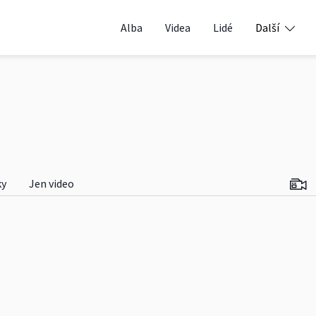
Alba
Videa
Lidé
Další
ky
Jen video